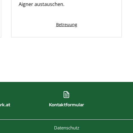
Aigner austauschen.
Kategorisiert
Betreuung
als
rk.at
Kontaktformular
Datenschutz