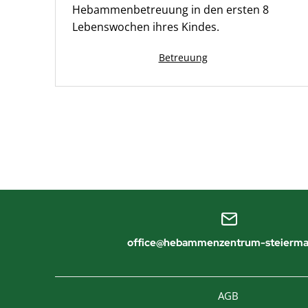
Hebammenbetreuung in den ersten 8
Lebenswochen ihres Kindes.
Kategorisiert
Betreuung
als
office@hebammenzentrum-steierma
AGB