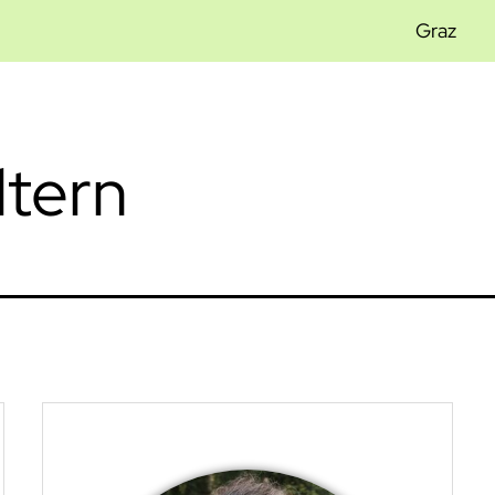
Graz
ltern